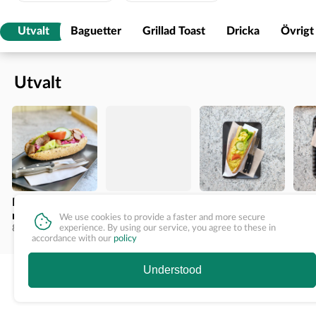
Utvalt
Baguetter
Grillad Toast
Dricka
Övrigt
Utvalt
Köttbullar med
Skinka och
Kycklingröra
Keba
rödbetsallad
purjolöksröra-
med curry-
bagu
We use cookies to provide a faster and more secure
87,00 SEK
baguette
87,00 SEK
baguette
93,00 SEK
97,0
experience. By using our service, you agree to these in
accordance with our
policy
Understood
Baguetter