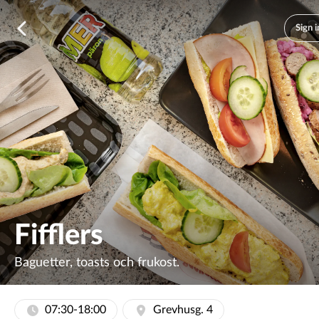
,
Sign i
Fifflers
Baguetter, toasts och frukost.
07:30-18:00
Grevhusg. 4