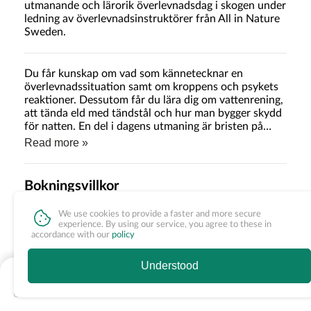
utmanande och lärorik överlevnadsdag i skogen under
ledning av överlevnadsinstruktörer från All in Nature
Sweden.
Du får kunskap om vad som kännetecknar en
överlevnadssituation samt om kroppens och psykets
reaktioner. Dessutom får du lära dig om vattenrening,
att tända eld med tändstål och hur man bygger skydd
för natten. En del i dagens utmaning är bristen på
mat, så förbered dig på att det kan bli lite knapert på
Read more »
den fronten
Bokningsvillkor
Bauergården och All in Nature Sweden 2024/2025
We use cookies to provide a faster and more secure
experience. By using our service, you agree to these in
Vid anmälan
accordance with our
policy
Efter anmälan och meddelande om att det finns plats kvar på
kursen skickas en faktura på kursavgiften.
Understood
Vid mottagen betalning är anmälan slutgiltig. Obs! Ange
fakturans nummer vid betalning. ALT. betalas direkt vid
bokningssidan via SWISH.
Nothing available
Om ni är flera som vill gå kursen ska ni göra en separat