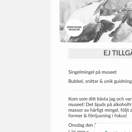
EJ TILL
Singelmingel på museet
Bubbel, snittar & unik guidning
Kom som ditt bästa jag och var
museet! Det bjuds på alkoholfri
massor av härligt mingel, följt
former & förtjusning i fokus!
Onsdag den 26 juni
Kl. 18.00-19.30
Läs mer »