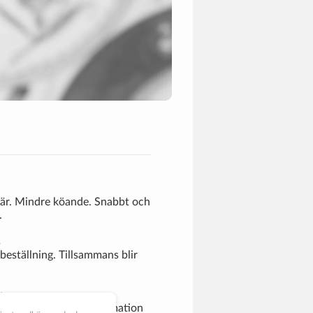
 här. Mindre köande. Snabbt och
.
s
beställning. Tillsammans blir
p
en, där finns all information