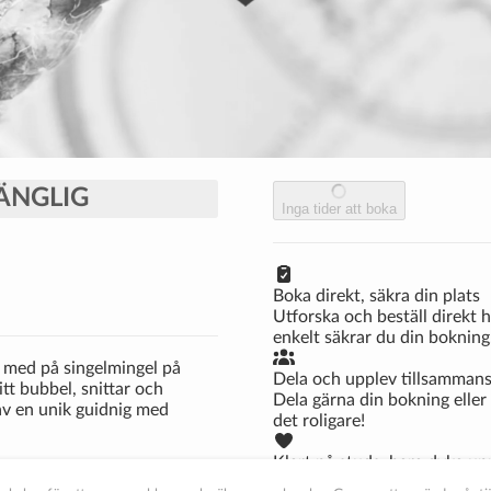
GÄNGLIG
Inga tider att boka
Boka direkt, säkra din plats
Utforska och beställ direkt
enkelt säkrar du din bokning
 med på singelmingel på
Dela och upplev tillsamman
tt bubbel, snittar och
Dela gärna din bokning eller 
 av en unik guidnig med
det roligare!
Klart på studs, bara dyka up
Du får bekräftelse på momang