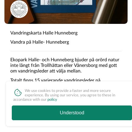
Vandringskarta Halle Hunneberg
Vandra på Halle- Hunneberg
Ekopark Halle- och Hunneberg bjuder på orörd natur
inte långt från Trollhättan eller Vänersborg med gott
om vandringsleder att välja mellan.
Totalt finns 15 varierande vandringsleder på
sammanlagt ungefär 7 mil.
We use cookies to provide a faster and more secure
experience. By using our service, you agree to these in
accordance with our
policy
Understood
Porto Wanderkarte
Wählen Sie zuerst Optionen
OBLIGATORISCH
1
Inlandsporto
+
44,00 SEK