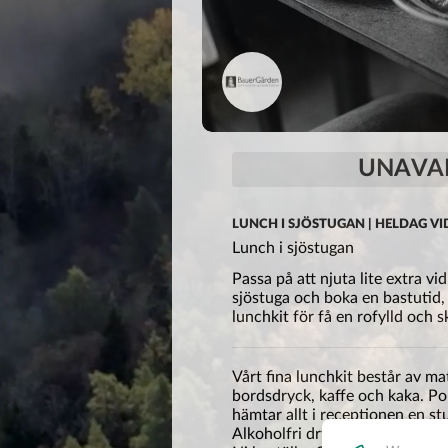
UNAVAI
LUNCH I SJÖSTUGAN | HELDAG V
Lunch i sjöstugan
Passa på att njuta lite extra vi
sjöstuga och boka en bastutid, 
lunchkit för få en rofylld och 
Vårt fina lunchkit består av m
bordsdryck, kaffe och kaka. Por
hämtar allt i receptionen en st
Alkoholfri dryck ingår men övri