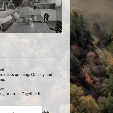
pot
ere. Less queuing. Quickly and
ng.
her
ng or order. Together it
w up
on of the appointment, which