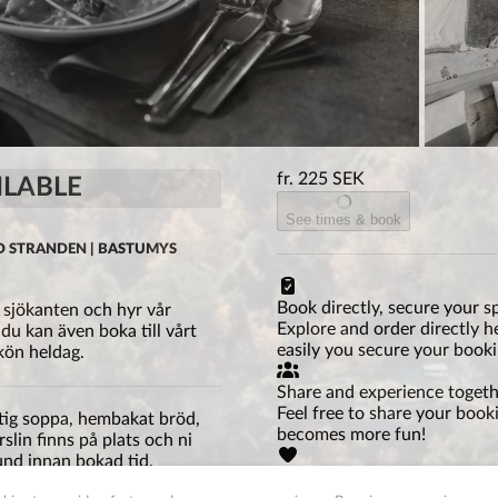
fr. 225 SEK
LABLE
See times & book
ID STRANDEN | BASTUMYS
Book directly, secure your s
d sjökanten och hyr vår
Explore and order directly h
du kan även boka till vårt
easily you secure your booki
skön heldag.
Share and experience toget
Feel free to share your booki
atig soppa, hembakat bröd,
becomes more fun!
slin finns på plats och ni
und innan bokad tid.
Ready on the spot, just sho
g dryck tar ni med själva.
You will receive confirmati