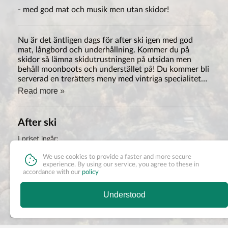
- med god mat och musik men utan skidor!
Nu är det äntligen dags för after ski igen med god
mat, långbord och underhållning. Kommer du på
skidor så lämna skidutrustningen på utsidan men
behåll moonboots och understället på! Du kommer bli
serverad en trerätters meny med vintriga specialiteter
och i glasen självklart öl (och en Jäger för den som
Read more »
önskar!).
After ski
I priset ingår:
Trerättersmiddag vid långbord med vintriga godsaker
We use cookies to provide a faster and more secure
En valfri dryck
experience. By using our service, you agree to these in
After ski underhållning med Sören Stridh som
accordance with our
policy
underhöll oss på Oktoberfesten
Understood
595 kr/ person
Nothing available