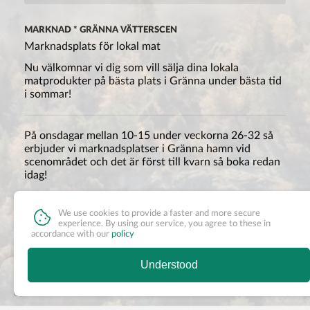
MARKNAD * GRÄNNA VÄTTERSCEN
Marknadsplats för lokal mat
Nu välkomnar vi dig som vill sälja dina lokala
matprodukter på bästa plats i Gränna under bästa tid
i sommar!
På onsdagar mellan 10-15 under veckorna 26-32 så
erbjuder vi marknadsplatser i Gränna hamn vid
scenområdet och det är först till kvarn så boka redan
idag!
Marknaden är tänkt som en matmarknad och riktar
sig främst till utställare och producenter med lokala
Read more »
We use cookies to provide a faster and more secure
råvaror. Platserna är med el. Bord ingår inte så ta med
experience. By using our service, you agree to these in
accordance with our
policy
detta.
HAMNBOLAGET I GRÄNNA
Understood
Bokningssystemet är i samarbete med Bauergården i
Nothing available
Bunn men bokningarna gäller endast för marknadsplatsen
i hamnen och arrangör är hamnbolaget i Gränna.