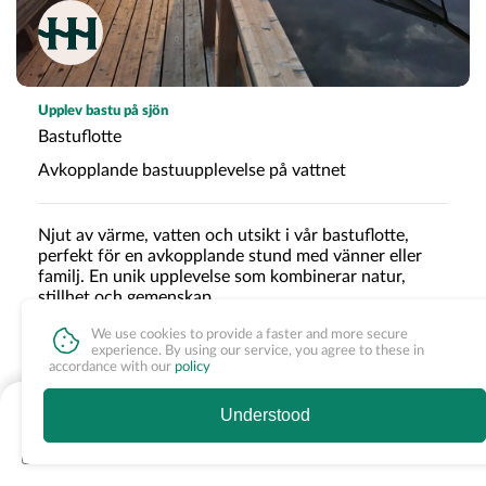
Upplev bastu på sjön
Bastuflotte
Avkopplande bastuupplevelse på vattnet
Njut av värme, vatten och utsikt i vår bastuflotte,
perfekt för en avkopplande stund med vänner eller
familj. En unik upplevelse som kombinerar natur,
stillhet och gemenskap.
We use cookies to provide a faster and more secure
experience. By using our service, you agree to these in
accordance with our
policy
Om upplevelsen
fr. 575 SEK
Understood
Ni får egen tillgång till bastuflotten under bokad tid. Flotten
ligger förtöjd vid bryggan och har omklädningsmöjlighet,
sittplatser och stege ner i vattnet för bad.
See times & book