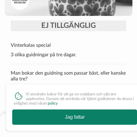
EJ TILLGÄNGLIG
Vinterkalas special
3 olika guidningar på tre dagar.
Man bokar den guidning som passar bäst, eller kanske
alla tre?
Vi använder kakor för att ge en snabbare och säkrare
upplevelse. Genom att använda vår tjänst godkänner du dessa i
Vinterkalasets special guidningar
enlighet med våran
policy
Under vinterkalaset erbjuder vi tre olika guidningar.
Jag fattar
Tisdag blir man guidad av vår guide från museet.
Inga tider att boka
-Vill du höra anekdoter om hur det var att jobba på
porslinsfabriken, lära dig hur du känner igen äkta porslin och