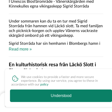
I Unescos Biosfärområde - Vänerskärgården med
Kinnekulles egna vikingaskepp Sigrid Storråda
Under sommaren kan du ta en tur med Sigrid
Storråda från hamnen vid Läckö slott. Ta med familjen
och picknick-korgen och upplev Vänerns vackraste
skärgård ombord på ett vikingaskepp.
Sigrid Storråda har sin hemhamn i Blombergs hamn i
Vänern vid Kinnekulles fot men i sommar hittar du
Read more »
henne vid Läckö Slott.
Välkomna ombord på en kulturhistorisk resa du sent
En kulturhistorisk resa från Läckö Slott i
kommer glömma.
Ekens Skärgård
We use cookies to provide a faster and more secure
Färden utgår från hamnen vid Läckö slott och går via Ekens
experience. By using our service, you agree to these in
skärgård samt i ett Unesco Biosfärsområde (Vänerskärgården
accordance with our
policy
med Kinnekulle). Under turen får du njuta av skärgården ,
känna vinden i håret och lära dig mer om hur det var att leva
Understood
under vikingatiden.Vi stannar på Välkomna ombord.
Nothing available