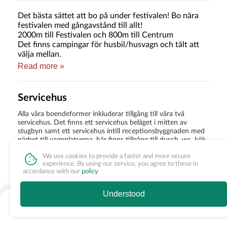
Det bästa sättet att bo på under festivalen! Bo nära
festivalen med gångavstånd till allt!
2000m till Festivalen och 800m till Centrum
Det finns campingar för husbil/husvagn och tält att
välja mellan.
Read more »
Malungs Camping erbjuder boenden i flera former,
exempelvis kan du bo i din husbil/husvagn längs
Västerdalälven, eller i en av våra camping stugor med
Servicehus
vacker utsikt över Bullsjön.
Från din campingplats har du nära till: Bullsjöstrand,
Alla våra boendeformer inkluderar tillgång till våra två
tempererad pool, minigolf och vår egen sommar
servicehus. Det finns ett servicehus beläget i mitten av
restaurang Terrassen. Välkommen!
stugbyn samt ett servicehus intill receptionsbyggnaden med
närhet till vagnplatserna, här finns tillgång till dusch, wc, kök
och disk.
We use cookies to provide a faster and more secure
experience. By using our service, you agree to these in
accordance with our
policy
Parkering
Understood
För dig som bor i våra campingstugor finns det en
fr. 900 SEK
See times & rooms
parkeringsplats intill varje stuga samt en större parkering i
den nordvästra änden av stugbyn.