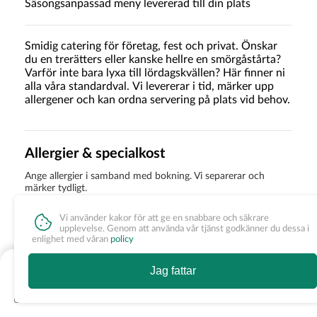
Säsongsanpassad meny levererad till din plats
Smidig catering för företag, fest och privat. Önskar
du en trerätters eller kanske hellre en smörgåstårta?
Varför inte bara lyxa till lördagskvällen? Här finner ni
alla våra standardval. Vi levererar i tid, märker upp
allergener och kan ordna servering på plats vid behov.
Allergier & specialkost
Ange allergier i samband med bokning. Vi separerar och
märker tydligt.
Vi använder kakor för att ge en snabbare och säkrare
upplevelse. Genom att använda vår tjänst godkänner du dessa i
Leverans & upplägg
enlighet med våran
policy
Leverans inom 25 km ingår vid order över 8 000 kr, annars
fr. 0 kr
Jag fattar
frakt enligt offert. Värmeskåp och serveringspersonal som
tillval.
Se tider & tillval