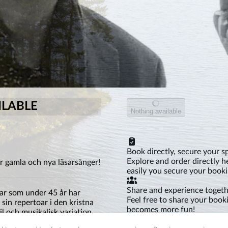
LABLE
Nothing available
Book directly, secure your s
Explore and order directly h
r gamla och nya läsarsånger!
easily you secure your booki
Share and experience toget
far som under 45 år har
Feel free to share your booki
sin repertoar i den kristna
becomes more fun!
l och musikalisk variation
sjunga med i välkända sånger