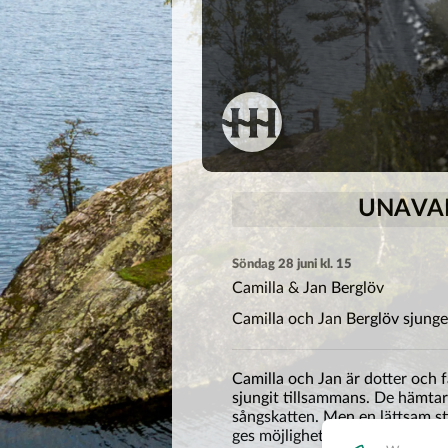
UNAVAI
Söndag 28 juni kl. 15
Camilla & Jan Berglöv
Camilla och Jan Berglöv sjunge
Camilla och Jan är dotter och 
sjungit tillsammans. De hämtar 
sångskatten. Men en lättsam sti
ges möjlighet för publiken att 