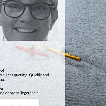
pot
ere. Less queuing. Quickly and
ng.
her
ng or order. Together it